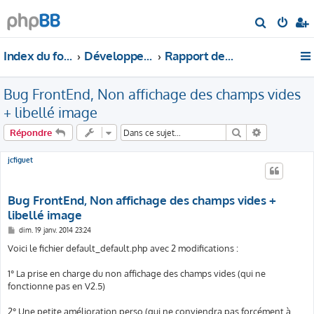
R
e
Index du forum
Développement
Rapport de Bugs
c
h
Bug FrontEnd, Non affichage des champs vides
e
r
+ libellé image
c
Rechercher
Recherche 
Répondre
h
e
jcfiguet
r
Bug FrontEnd, Non affichage des champs vides +
libellé image
M
dim. 19 janv. 2014 23:24
e
s
Voici le fichier default_default.php avec 2 modifications :
s
a
g
1° La prise en charge du non affichage des champs vides (qui ne
e
fonctionne pas en V2.5)
2° Une petite amélioration perso (qui ne conviendra pas forcément à