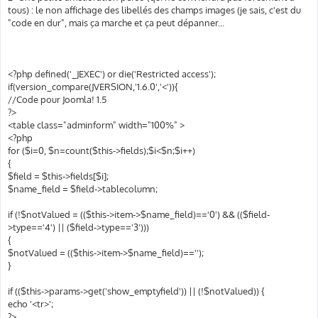
tous) : le non affichage des libellés des champs images (je sais, c'est du
"code en dur", mais ça marche et ça peut dépanner...
<?php defined('_JEXEC') or die('Restricted access');
if(version_compare(JVERSION,'1.6.0','<')){
//Code pour Joomla! 1.5
?>
<table class="adminform" width="100%" >
<?php
for ($i=0, $n=count($this->fields);$i<$n;$i++)
{
$field = $this->fields[$i];
$name_field = $field->tablecolumn;
if (!$notValued = (($this->item->$name_field)=='0') && (($field-
>type=='4') || ($field->type=='3')))
{
$notValued = (($this->item->$name_field)=='');
}
if (($this->params->get('show_emptyfield')) || (!$notValued)) {
echo '<tr>';
?>