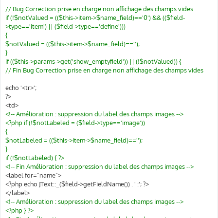
// Bug Correction prise en charge non affichage des champs vides
if (!$notValued = (($this->item->$name_field)=='0') && (($field-
>type=='item') || ($field->type=='define')))
{
$notValued = (($this->item->$name_field)=='');
}
if (($this->params->get('show_emptyfield')) || (!$notValued)) {
// Fin Bug Correction prise en charge non affichage des champs vides
echo '<tr>';
?>
<td>
<!-- Amélioration : suppression du label des champs images -->
<?php if (!$notLabeled = ($field->type=='image'))
{
$notLabeled = (($this->item->$name_field)=='');
}
if (!$notLabeled) { ?>
<!-- Fin Amélioration : suppression du label des champs images -->
<label for="name">
<?php echo JText::_($field->getFieldName()) . ' :'; ?>
</label>
<!-- Amélioration : suppression du label des champs images -->
<?php } ?>