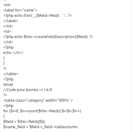
<td>
<label for="name">
<?php echo JText::_($field->field) . ' :' ; ?>
</label>
</td>
<td>
<?php echo $this->createFieldDescription($field); ?>
</td>
<?php
echo '</tr>';
}
}
?>
</table>
<?php
}else{
//Code pour Joomla >= 1.6.0
?>
<table class="category" width="100%" >
<?php
for ($i=0, $n=count($this->fields);$i<$n;$i++)
{
$field = $this->fields[$i];
$name_field = $field->_field->tablecolumn;