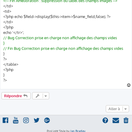
<!-- Fin Amélioration : suppression du label des champs images -->
</td>
<td>
<?php echo $field->display($this->item->$name_field,false); ?>
</td>
<?php
echo '</tr>';
// Bug Correction prise en charge non affichage des champs vides
}
// Fin Bug Correction prise en charge non affichage des champs vides
}
?>
</table>
<?php
}
?>
Répondre
Aller à
ProLight Style by
Ian Bradley