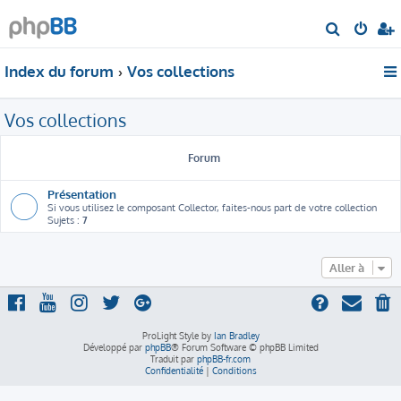
R
e
Index du forum
Vos collections
c
h
Vos collections
e
r
Forum
c
h
Présentation
e
Si vous utilisez le composant Collector, faites-nous part de votre collection
Sujets :
7
r
Aller à
ProLight Style by
Ian Bradley
Développé par
phpBB
® Forum Software © phpBB Limited
Traduit par
phpBB-fr.com
Confidentialité
|
Conditions