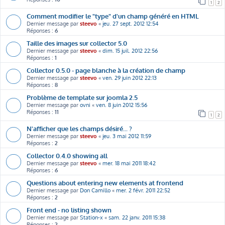
1
2
Comment modifier le "type" d'un champ généré en HTML
Dernier message par
steevo
«
jeu. 27 sept. 2012 12:54
Réponses :
6
Taille des images sur collector 5.0
Dernier message par
steevo
«
dim. 15 juil. 2012 22:56
Réponses :
1
Collector 0.5.0 - page blanche à la création de champ
Dernier message par
steevo
«
ven. 29 juin 2012 22:13
Réponses :
8
Problème de template sur joomla 2.5
Dernier message par
ovni
«
ven. 8 juin 2012 15:56
Réponses :
11
1
2
N'afficher que les champs désiré... ?
Dernier message par
steevo
«
jeu. 3 mai 2012 11:59
Réponses :
2
Collector 0.4.0 showing all
Dernier message par
steevo
«
mer. 18 mai 2011 18:42
Réponses :
6
Questions about entering new elements at frontend
Dernier message par
Don Camillo
«
mer. 2 févr. 2011 22:52
Réponses :
2
Front end - no listing shown
Dernier message par
Station-x
«
sam. 22 janv. 2011 15:38
Réponses :
2