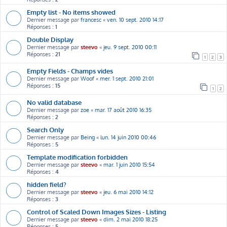
Empty list - No items showed
Dernier message par
francesc
«
ven. 10 sept. 2010 14:17
Réponses :
1
Double Display
Dernier message par
steevo
«
jeu. 9 sept. 2010 00:11
Réponses :
21
1
2
3
Empty Fields - Champs vides
Dernier message par
Woof
«
mer. 1 sept. 2010 21:01
Réponses :
15
1
2
No valid database
Dernier message par
zoe
«
mar. 17 août 2010 16:35
Réponses :
2
Search Only
Dernier message par
Being
«
lun. 14 juin 2010 00:46
Réponses :
5
Template modification forbidden
Dernier message par
steevo
«
mar. 1 juin 2010 15:54
Réponses :
4
hidden field?
Dernier message par
steevo
«
jeu. 6 mai 2010 14:12
Réponses :
3
Control of Scaled Down Images Sizes - Listing
Dernier message par
steevo
«
dim. 2 mai 2010 18:25
Réponses :
5