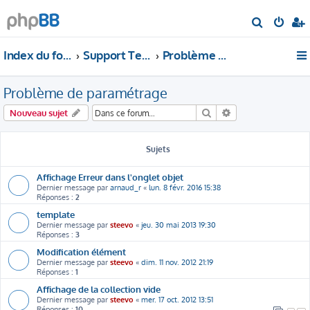
R
e
Index du forum
Support Technique
Problème de paramétrage
c
h
Problème de paramétrage
e
r
Rechercher
Recherche avancé
Nouveau sujet
c
h
Sujets
e
r
Affichage Erreur dans l'onglet objet
Dernier message par
arnaud_r
«
lun. 8 févr. 2016 15:38
Réponses :
2
template
Dernier message par
steevo
«
jeu. 30 mai 2013 19:30
Réponses :
3
Modification élément
Dernier message par
steevo
«
dim. 11 nov. 2012 21:19
Réponses :
1
Affichage de la collection vide
Dernier message par
steevo
«
mer. 17 oct. 2012 13:51
Réponses :
10