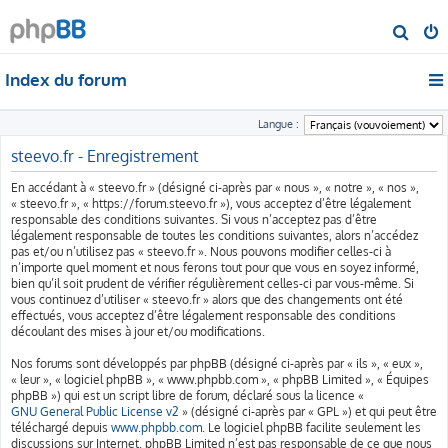
R
e
Index du forum
c
h
Langue :
e
steevo.fr - Enregistrement
r
c
En accédant à « steevo.fr » (désigné ci-après par « nous », « notre », « nos »,
h
« steevo.fr », « https://forum.steevo.fr »), vous acceptez d’être légalement
responsable des conditions suivantes. Si vous n’acceptez pas d’être
e
légalement responsable de toutes les conditions suivantes, alors n’accédez
r
pas et/ou n’utilisez pas « steevo.fr ». Nous pouvons modifier celles-ci à
n’importe quel moment et nous ferons tout pour que vous en soyez informé,
bien qu’il soit prudent de vérifier régulièrement celles-ci par vous-même. Si
vous continuez d’utiliser « steevo.fr » alors que des changements ont été
effectués, vous acceptez d’être légalement responsable des conditions
découlant des mises à jour et/ou modifications.
Nos forums sont développés par phpBB (désigné ci-après par « ils », « eux »,
« leur », « logiciel phpBB », « www.phpbb.com », « phpBB Limited », « Équipes
phpBB ») qui est un script libre de forum, déclaré sous la licence «
GNU General Public License v2
» (désigné ci-après par « GPL ») et qui peut être
téléchargé depuis
www.phpbb.com
. Le logiciel phpBB facilite seulement les
discussions sur Internet. phpBB Limited n’est pas responsable de ce que nous