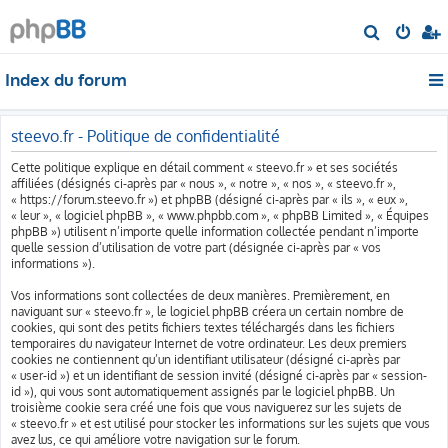
R
e
Index du forum
c
h
e
steevo.fr - Politique de confidentialité
r
Cette politique explique en détail comment « steevo.fr » et ses sociétés
c
affiliées (désignés ci-après par « nous », « notre », « nos », « steevo.fr »,
« https://forum.steevo.fr ») et phpBB (désigné ci-après par « ils », « eux »,
h
« leur », « logiciel phpBB », « www.phpbb.com », « phpBB Limited », « Équipes
e
phpBB ») utilisent n’importe quelle information collectée pendant n’importe
quelle session d’utilisation de votre part (désignée ci-après par « vos
r
informations »).
Vos informations sont collectées de deux manières. Premièrement, en
naviguant sur « steevo.fr », le logiciel phpBB créera un certain nombre de
cookies, qui sont des petits fichiers textes téléchargés dans les fichiers
temporaires du navigateur Internet de votre ordinateur. Les deux premiers
cookies ne contiennent qu’un identifiant utilisateur (désigné ci-après par
« user-id ») et un identifiant de session invité (désigné ci-après par « session-
id »), qui vous sont automatiquement assignés par le logiciel phpBB. Un
troisième cookie sera créé une fois que vous naviguerez sur les sujets de
« steevo.fr » et est utilisé pour stocker les informations sur les sujets que vous
avez lus, ce qui améliore votre navigation sur le forum.