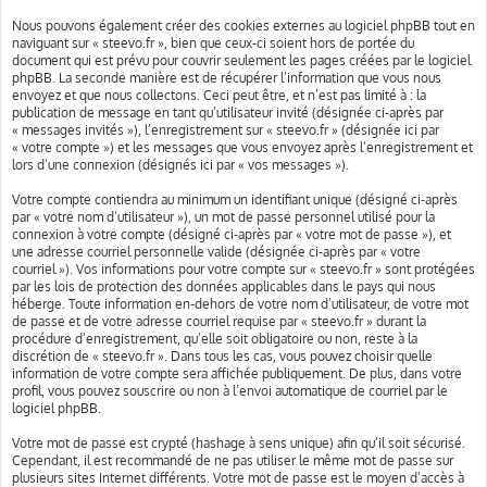
Nous pouvons également créer des cookies externes au logiciel phpBB tout en
naviguant sur « steevo.fr », bien que ceux-ci soient hors de portée du
document qui est prévu pour couvrir seulement les pages créées par le logiciel
phpBB. La seconde manière est de récupérer l’information que vous nous
envoyez et que nous collectons. Ceci peut être, et n’est pas limité à : la
publication de message en tant qu’utilisateur invité (désignée ci-après par
« messages invités »), l’enregistrement sur « steevo.fr » (désignée ici par
« votre compte ») et les messages que vous envoyez après l’enregistrement et
lors d’une connexion (désignés ici par « vos messages »).
Votre compte contiendra au minimum un identifiant unique (désigné ci-après
par « votre nom d’utilisateur »), un mot de passe personnel utilisé pour la
connexion à votre compte (désigné ci-après par « votre mot de passe »), et
une adresse courriel personnelle valide (désignée ci-après par « votre
courriel »). Vos informations pour votre compte sur « steevo.fr » sont protégées
par les lois de protection des données applicables dans le pays qui nous
héberge. Toute information en-dehors de votre nom d’utilisateur, de votre mot
de passe et de votre adresse courriel requise par « steevo.fr » durant la
procédure d’enregistrement, qu’elle soit obligatoire ou non, reste à la
discrétion de « steevo.fr ». Dans tous les cas, vous pouvez choisir quelle
information de votre compte sera affichée publiquement. De plus, dans votre
profil, vous pouvez souscrire ou non à l’envoi automatique de courriel par le
logiciel phpBB.
Votre mot de passe est crypté (hashage à sens unique) afin qu’il soit sécurisé.
Cependant, il est recommandé de ne pas utiliser le même mot de passe sur
plusieurs sites Internet différents. Votre mot de passe est le moyen d’accès à