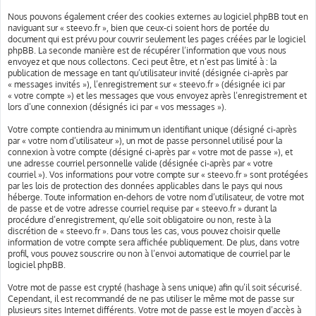
Nous pouvons également créer des cookies externes au logiciel phpBB tout en
naviguant sur « steevo.fr », bien que ceux-ci soient hors de portée du
document qui est prévu pour couvrir seulement les pages créées par le logiciel
phpBB. La seconde manière est de récupérer l’information que vous nous
envoyez et que nous collectons. Ceci peut être, et n’est pas limité à : la
publication de message en tant qu’utilisateur invité (désignée ci-après par
« messages invités »), l’enregistrement sur « steevo.fr » (désignée ici par
« votre compte ») et les messages que vous envoyez après l’enregistrement et
lors d’une connexion (désignés ici par « vos messages »).
Votre compte contiendra au minimum un identifiant unique (désigné ci-après
par « votre nom d’utilisateur »), un mot de passe personnel utilisé pour la
connexion à votre compte (désigné ci-après par « votre mot de passe »), et
une adresse courriel personnelle valide (désignée ci-après par « votre
courriel »). Vos informations pour votre compte sur « steevo.fr » sont protégées
par les lois de protection des données applicables dans le pays qui nous
héberge. Toute information en-dehors de votre nom d’utilisateur, de votre mot
de passe et de votre adresse courriel requise par « steevo.fr » durant la
procédure d’enregistrement, qu’elle soit obligatoire ou non, reste à la
discrétion de « steevo.fr ». Dans tous les cas, vous pouvez choisir quelle
information de votre compte sera affichée publiquement. De plus, dans votre
profil, vous pouvez souscrire ou non à l’envoi automatique de courriel par le
logiciel phpBB.
Votre mot de passe est crypté (hashage à sens unique) afin qu’il soit sécurisé.
Cependant, il est recommandé de ne pas utiliser le même mot de passe sur
plusieurs sites Internet différents. Votre mot de passe est le moyen d’accès à