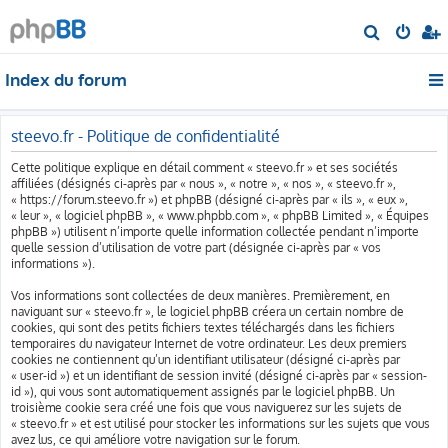
R
e
Index du forum
c
h
e
steevo.fr - Politique de confidentialité
r
Cette politique explique en détail comment « steevo.fr » et ses sociétés
c
affiliées (désignés ci-après par « nous », « notre », « nos », « steevo.fr »,
« https://forum.steevo.fr ») et phpBB (désigné ci-après par « ils », « eux »,
h
« leur », « logiciel phpBB », « www.phpbb.com », « phpBB Limited », « Équipes
e
phpBB ») utilisent n’importe quelle information collectée pendant n’importe
quelle session d’utilisation de votre part (désignée ci-après par « vos
r
informations »).
Vos informations sont collectées de deux manières. Premièrement, en
naviguant sur « steevo.fr », le logiciel phpBB créera un certain nombre de
cookies, qui sont des petits fichiers textes téléchargés dans les fichiers
temporaires du navigateur Internet de votre ordinateur. Les deux premiers
cookies ne contiennent qu’un identifiant utilisateur (désigné ci-après par
« user-id ») et un identifiant de session invité (désigné ci-après par « session-
id »), qui vous sont automatiquement assignés par le logiciel phpBB. Un
troisième cookie sera créé une fois que vous naviguerez sur les sujets de
« steevo.fr » et est utilisé pour stocker les informations sur les sujets que vous
avez lus, ce qui améliore votre navigation sur le forum.