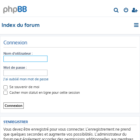
R
e
Index du forum
c
h
e
Connexion
r
Nom d’utilisateur :
c
h
Mot de passe :
e
r
J’ai oublié mon mot de passe
Se souvenir de moi
Cacher mon statut en ligne pour cette session
S’ENREGISTRER
Vous devez être enregistré pour vous connecter. L’enregistrement ne prend
que quelques secondes et augmente vos possibilités. L’administrateur du
forum peut également accorder des permissions additionnelles aux membres