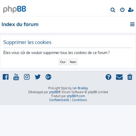
R
e
Index du forum
c
h
e
Supprimer les cookies
r
Êtes-vous sûr de vouloir supprimer tous les cookies de ce forum ?
c
h
e
r
ProLight Style by
Ian Bradley
Développé par
phpBB
® Forum Software © phpBB Limited
Traduit par
phpBB-fr.com
Confidentialité
|
Conditions