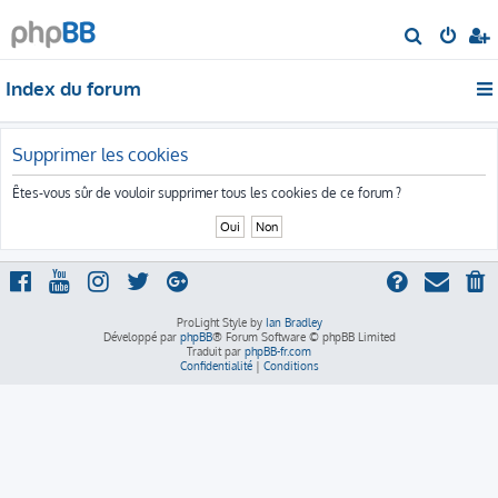
R
e
Index du forum
c
h
e
Supprimer les cookies
r
Êtes-vous sûr de vouloir supprimer tous les cookies de ce forum ?
c
h
e
r
ProLight Style by
Ian Bradley
Développé par
phpBB
® Forum Software © phpBB Limited
Traduit par
phpBB-fr.com
Confidentialité
|
Conditions