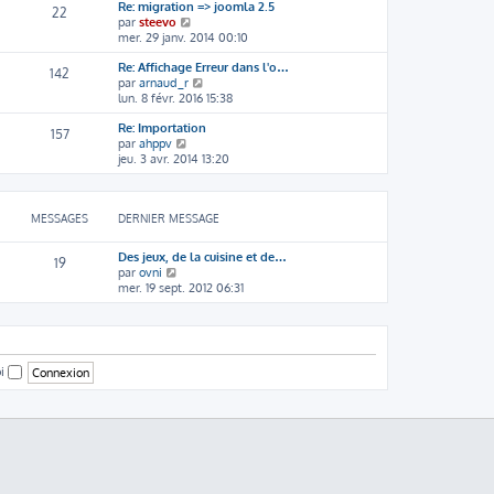
e
e
s
Re: migration => joomla 2.5
22
r
r
s
V
par
steevo
n
m
a
o
mer. 29 janv. 2014 00:10
i
e
g
i
e
s
e
Re: Affichage Erreur dans l'o…
r
142
r
s
V
par
arnaud_r
l
m
a
o
lun. 8 févr. 2016 15:38
e
e
g
i
d
s
e
Re: Importation
r
e
157
s
V
par
ahppv
l
r
a
o
jeu. 3 avr. 2014 13:20
e
n
g
i
d
i
e
r
e
e
l
r
r
MESSAGES
DERNIER MESSAGE
e
n
m
d
i
e
e
e
s
Des jeux, de la cuisine et de…
19
r
r
s
V
par
ovni
n
m
a
o
mer. 19 sept. 2012 06:31
i
e
g
i
e
s
e
r
r
s
l
m
a
e
e
g
d
oi
s
e
e
s
r
a
n
g
i
e
e
r
m
e