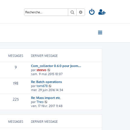
Rechercher
Recherche avancée
MESSAGES
DERNIER MESSAGE
Com_collector 0.6.0 pour Joom…
9
V
par
steevo
o
sam. 9 mai 2015 10:07
i
Re: Batch operations
r
198
V
par
tom678
l
o
mer. 29 juin 2016 14:34
e
i
d
Re: Mass import etc.
r
e
225
V
par
Theo
l
r
o
ven. 17 févr. 2017 11:48
e
n
i
d
i
r
e
e
l
r
r
MESSAGES
DERNIER MESSAGE
e
n
m
d
i
e