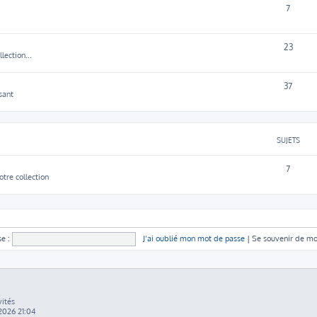
7
23
lection...
37
sant
SUJETS
7
otre collection
e :
J’ai oublié mon mot de passe
|
Se souvenir de m
vités
 2026 21:04