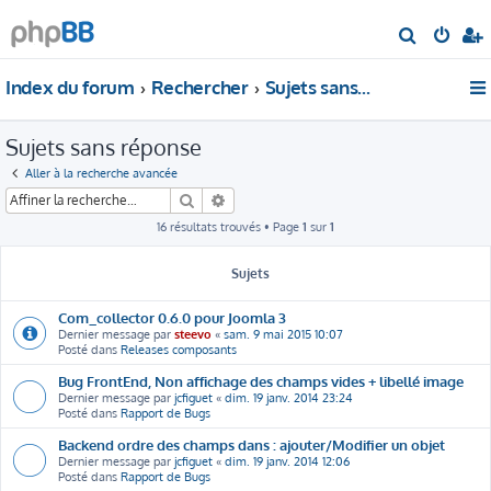
R
e
Index du forum
Rechercher
Sujets sans réponse
c
h
Sujets sans réponse
e
r
Aller à la recherche avancée
c
Rechercher
Recherche avancée
h
16 résultats trouvés • Page
1
sur
1
e
Sujets
r
Com_collector 0.6.0 pour Joomla 3
Dernier message par
steevo
«
sam. 9 mai 2015 10:07
Posté dans
Releases composants
Bug FrontEnd, Non affichage des champs vides + libellé image
Dernier message par
jcfiguet
«
dim. 19 janv. 2014 23:24
Posté dans
Rapport de Bugs
Backend ordre des champs dans : ajouter/Modifier un objet
Dernier message par
jcfiguet
«
dim. 19 janv. 2014 12:06
Posté dans
Rapport de Bugs