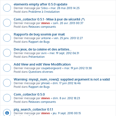
elements empty after 0.5.0 update
Dernier message par
Silko
«
mar. 28 mai 2013 14:25
Posté dans
Problème à l'installation
Com_collector 0.5.1 - Mise à jour de sécurité /!\
Dernier message par
steevo
«
sam. 20 avr. 2013 00:37
Posté dans
Releases composants
Rapports de bug soumis par mail
Dernier message par
antoine
«
ven. 25 janv. 2013 12:27
Posté dans
Rapport de Bugs
Des jeux, de la cuisine et des artistes...
Dernier message par
ovni
«
mer. 19 sept. 2012 06:31
Posté dans
Présentation
Add View and edit View Modification
Dernier message par
coupeborgward
«
mar. 19 juin 2012 13:38
Posté dans
Questions diverses
Warning: mysql_num_rows(): supplied argument is not a valid
Dernier message par
phnoel
«
dim. 17 juin 2012 16:46
Posté dans
Rapport de Bugs
Com_collector 0.5.0
Dernier message par
steevo
«
dim. 8 avr. 2012 18:23
Posté dans
Releases composants
plg_search_collector 0.1.1
Dernier message par
steevo
«
jeu. 9 sept. 2010 00:15