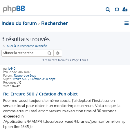
R
e
Index du forum
Rechercher
c
h
3 résultats trouvés
e
r
Aller à la recherche avancée
c
Rechercher
Recherche avancée
h
3 résultats trouvés • Page
1
sur
1
e
par
b440
ven. 2 nov. 2012 14:07
r
Forum :
Rapport de Bugs
Sujet :
Erreure 500 / Création d'un objet
Réponses :
10
Vues :
76249
Re: Erreure 500 / Création d'un objet
Pour moi aussi, toujours le même soucis. J'ai déplacé l'instal sur un
serveur local pour obtenir un monitoring des erreurs. Voila ce que j'ai
comme erreur: Fatal error: Maximum execution time of 30 seconds
exceeded in
/Applications/MAMP/htdocs/oseo_vaud/libraries/joomla/form/form.p
hp on line 1635 Je...