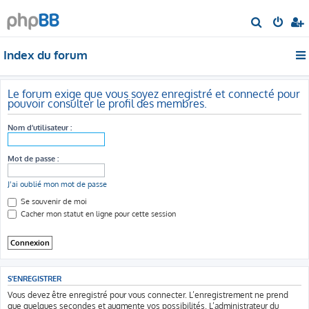
R
e
Index du forum
c
h
e
Le forum exige que vous soyez enregistré et connecté pour
pouvoir consulter le profil des membres.
r
c
Nom d’utilisateur :
h
e
Mot de passe :
r
J’ai oublié mon mot de passe
Se souvenir de moi
Cacher mon statut en ligne pour cette session
S’ENREGISTRER
Vous devez être enregistré pour vous connecter. L’enregistrement ne prend
que quelques secondes et augmente vos possibilités. L’administrateur du